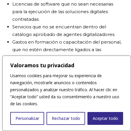
Licencias de software que no sean necesarias
para la ejecución de las soluciones digitales
contratadas.
Servicios que no se encuentran dentro del
catálogo aprobado de agentes digitalizadores.
Gastos en formación o capacitación del personal,
que no estén directamente ligados a las
herramientas adquiridas a través del bono digital.
Valoramos tu privacidad
Es fundamental que las empresas mantengan un
Usamos cookies para mejorar su experiencia de
registro claro de los gastos y consulten las bases
navegación, mostrarle anuncios o contenidos
del programa para garantizar que sus solicitudes
personalizados y analizar nuestro tráfico. Al hacer clic en
cumplan con todos los criterios establecidos. De
“Aceptar todo” usted da su consentimiento a nuestro uso
este modo, se optimiza el uso del bono digital y se
de las cookies.
evita cualquier contratiempo durante el proceso de
Personalizar
Rechazar todo
Aceptar todo
evaluación.