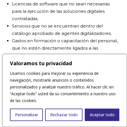
Licencias de software que no sean necesarias
para la ejecución de las soluciones digitales
contratadas.
Servicios que no se encuentran dentro del
catálogo aprobado de agentes digitalizadores.
Gastos en formación o capacitación del personal,
que no estén directamente ligados a las
herramientas adquiridas a través del bono digital.
Valoramos tu privacidad
Es fundamental que las empresas mantengan un
Usamos cookies para mejorar su experiencia de
registro claro de los gastos y consulten las bases
navegación, mostrarle anuncios o contenidos
del programa para garantizar que sus solicitudes
personalizados y analizar nuestro tráfico. Al hacer clic en
cumplan con todos los criterios establecidos. De
“Aceptar todo” usted da su consentimiento a nuestro uso
este modo, se optimiza el uso del bono digital y se
de las cookies.
evita cualquier contratiempo durante el proceso de
Personalizar
Rechazar todo
Aceptar todo
evaluación.