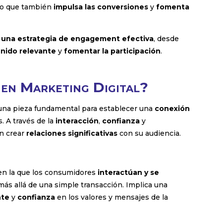
no que también
impulsa las conversiones
y
fomenta
a una estrategia de engagement efectiva
, desde
enido relevante
y
fomentar la participación
.
 en Marketing Digital?
 una pieza fundamental para establecer una
conexión
 A través de la
interacción
,
confianza
y
en crear
relaciones significativas
con su audiencia.
en la que los consumidores
interactúan y se
ás allá de una simple transacción. Implica una
nte
y
confianza
en los valores y mensajes de la