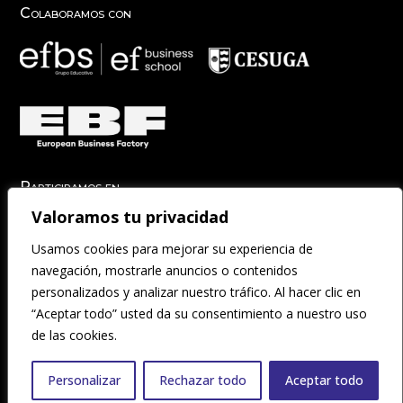
Colaboramos con
Participamos en
Valoramos tu privacidad
Usamos cookies para mejorar su experiencia de
navegación, mostrarle anuncios o contenidos
personalizados y analizar nuestro tráfico. Al hacer clic en
“Aceptar todo” usted da su consentimiento a nuestro uso
de las cookies.
Aviso Legal
|
Accesibilidad
|
Condiciones Generales
|
Fondos
Personalizar
Rechazar todo
Aceptar todo
Públicos
|
Política de Cookies
|
Política de Privacidad