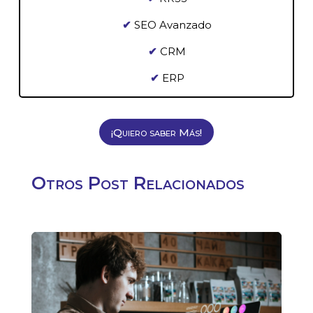
✔
SEO Avanzado
✔
CRM
✔
ERP
¡Quiero saber Más!
Otros Post Relacionados