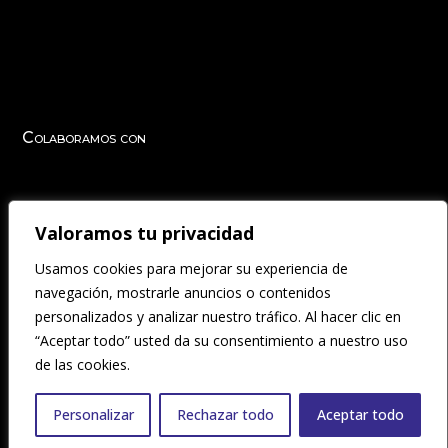
Colaboramos con
Valoramos tu privacidad
Participamos en
Usamos cookies para mejorar su experiencia de
navegación, mostrarle anuncios o contenidos
personalizados y analizar nuestro tráfico. Al hacer clic en
“Aceptar todo” usted da su consentimiento a nuestro uso
de las cookies.
Aviso Legal
|
Accesibilidad
|
Condiciones Generales
|
Fondos
Personalizar
Rechazar todo
Aceptar todo
Públicos
|
Política de Cookies
|
Política de Privacidad