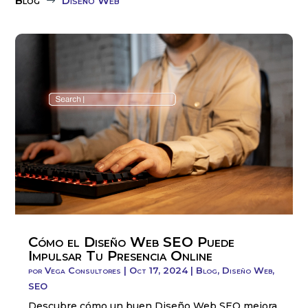
Blog
Diseño Web
$
Cómo el Diseño Web SEO Puede
Impulsar Tu Presencia Online
por
Vega Consultores
|
Oct 17, 2024
|
Blog
,
Diseño Web
,
SEO
Descubre cómo un buen Diseño Web SEO mejora