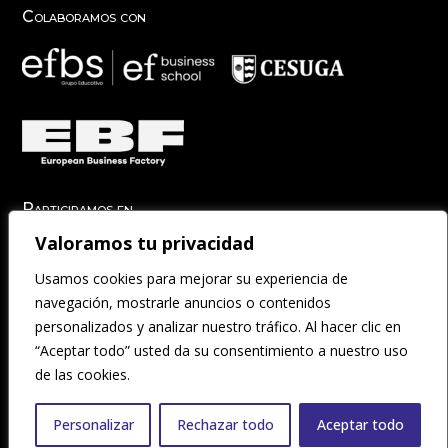
Colaboramos con
Participamos en
Valoramos tu privacidad
Usamos cookies para mejorar su experiencia de
navegación, mostrarle anuncios o contenidos
personalizados y analizar nuestro tráfico. Al hacer clic en
“Aceptar todo” usted da su consentimiento a nuestro uso
de las cookies.
Aviso Legal
|
Accesibilidad
|
Condiciones Generales
|
Fondos
Personalizar
Rechazar todo
Aceptar todo
Públicos
|
Política de Cookies
|
Política de Privacidad