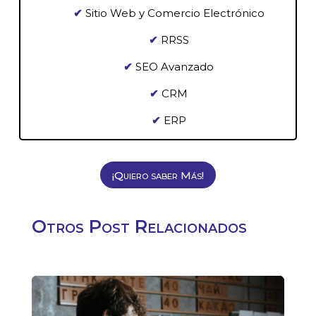
✔
Sitio Web y Comercio Electrónico
✔
RRSS
✔
SEO Avanzado
✔
CRM
✔
ERP
¡Quiero saber Más!
Otros Post Relacionados