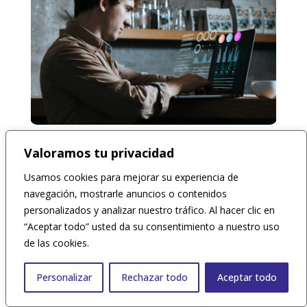
Kit Digital Autónomos Sin
Valoramos tu privacidad
Empleados: ¿Cómo Aprovechar
Usamos cookies para mejorar su experiencia de
3000€?
navegación, mostrarle anuncios o contenidos
Abr 10, 2025
|
Blog
,
Kit Digital
personalizados y analizar nuestro tráfico. Al hacer clic en
Descubre cómo el Kit Digital para
“Aceptar todo” usted da su consentimiento a nuestro uso
Autónomos Sin Empleados te ayuda a
de las cookies.
digitalizar tu negocio con hasta 3,000€.
Aprende cómo solicitarlo
Personalizar
Rechazar todo
Aceptar todo
leer más