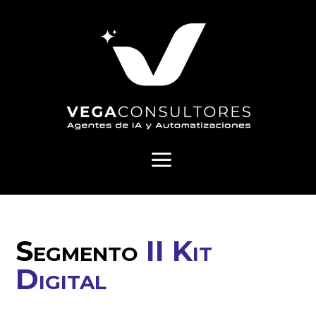
a
Segmento
II Kit
Digital