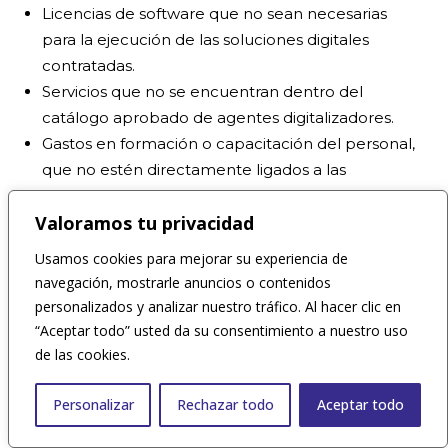
Licencias de software que no sean necesarias
para la ejecución de las soluciones digitales
contratadas.
Servicios que no se encuentran dentro del
catálogo aprobado de agentes digitalizadores.
Gastos en formación o capacitación del personal,
que no estén directamente ligados a las
herramientas adquiridas a través del bono digital.
Valoramos tu privacidad
Es fundamental que las empresas mantengan un
Usamos cookies para mejorar su experiencia de
registro claro de los gastos y consulten las bases
navegación, mostrarle anuncios o contenidos
del programa para garantizar que sus solicitudes
personalizados y analizar nuestro tráfico. Al hacer clic en
cumplan con todos los criterios establecidos. De
“Aceptar todo” usted da su consentimiento a nuestro uso
este modo, se optimiza el uso del bono digital y se
de las cookies.
evita cualquier contratiempo durante el proceso de
Personalizar
Rechazar todo
Aceptar todo
evaluación.