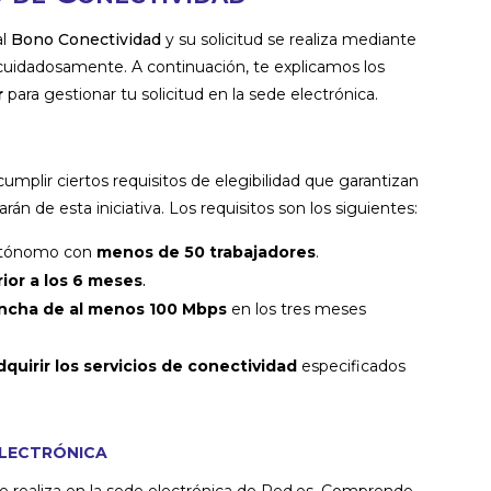
al
Bono Conectividad
y su solicitud se realiza mediante
cuidadosamente. A continuación, te explicamos los
r
para gestionar tu solicitud en la sede electrónica.
mplir ciertos requisitos de elegibilidad que garantizan
án de esta iniciativa. Los requisitos son los siguientes:
utónomo con
menos de 50 trabajadores
.
rior a los 6 meses
.
ncha de al menos 100 Mbps
en los tres meses
quirir los servicios de conectividad
especificados
electrónica
 se realiza en la sede electrónica de Red.es. Comprende