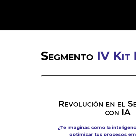
Segmento
IV Kit 
Revolución en el S
con IA
¿Te imaginas cómo la inteligenci
optimizar tus procesos em