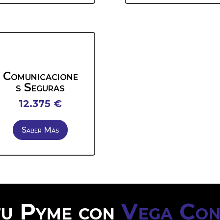
Comunicacione
s Seguras
12.375 €
Saber Más
tu Pyme con
Vega Con