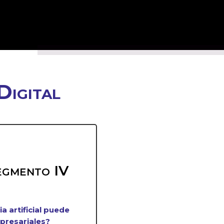
Digital
egmento IV
a artificial puede
presariales?