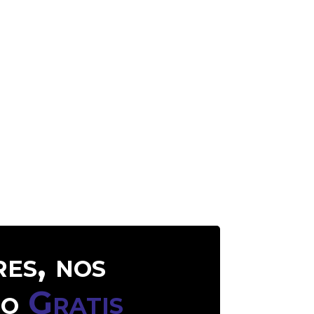
es, nos
so
Gratis